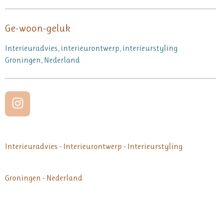
Ge-woon-geluk
Interieuradvies, interieurontwerp, interieurstyling
Groningen, Nederland
I
n
s
t
Interieuradvies - Interieurontwerp - Interieurstyling
a
g
Groningen - Nederland
r
a
m