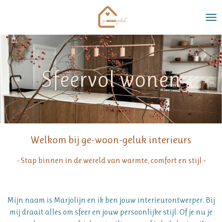
Ga
direct
naar
de
hoofdinhoud
Sfeervol wonen
Welkom bij ge-woon-geluk interieurs
- Stap binnen in de wereld van warmte, comfort en stijl -
Mijn naam is Marjolijn en ik ben jouw interieurontwerper. Bij
mij draait alles om sfeer en jouw persoonlijke stijl. Of je nu je