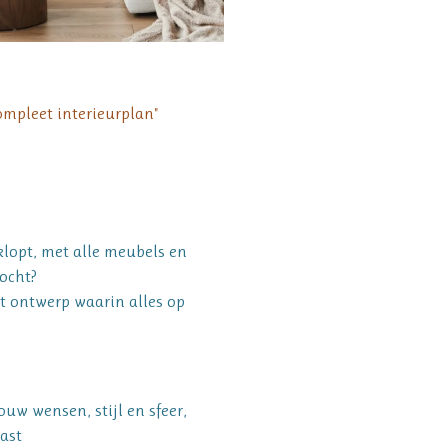
ompleet interieurplan"
 klopt, met alle meubels en
zocht?
et ontwerp waarin alles op
uw wensen, stijl en sfeer,
past